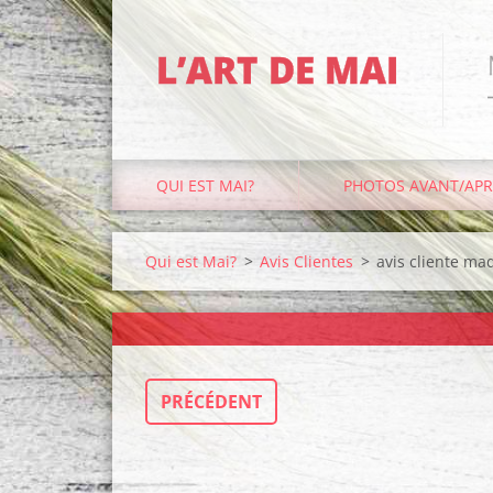
L’ART DE MAI
QUI EST MAI?
PHOTOS AVANT/APR
Qui est Mai?
>
Avis Clientes
>
avis cliente ma
PRÉCÉDENT